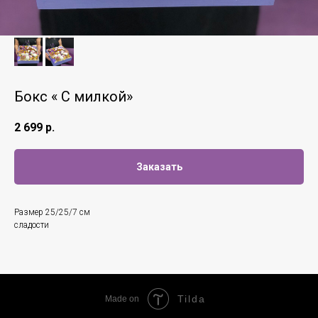
Бокс « С милкой»
2 699
р.
Заказать
Размер 25/25/7 см
сладости
Tilda
Made on