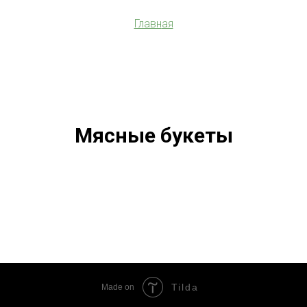
Главн
ая
Мясные букеты
Tilda
Made on