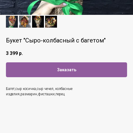
Букет "Сыро-колбасный с багетом"
3 399
р.
Заказать
Багет,сыр косичка,сыр чечел, колбасные
изделия,размарин,фисташки,перец